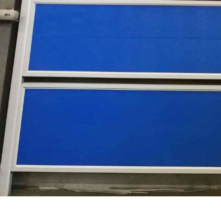
业折叠门
开门红提升门