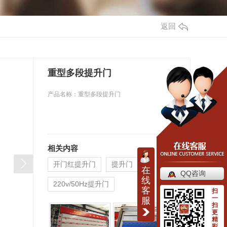
返回
重型多段提升门
产品名称：重型多段提升门
相关内容
开门红提升门
提升门
在
QQ咨询
线
220v/50Hz提升门
客
扫
一
服
扫
更
精
彩