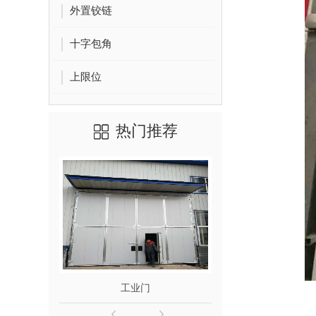
外置铰链
十字包角
上限位
热门推荐
工业门
工